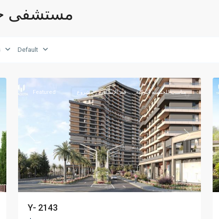
Properties listed in م
بيوك
s
Default
شكمجيه
,
23
اسطنبول
14
مناسب للجنسية التركية
قيد الإنشاء
مشروع
Featured
xt
Previous
Next
Y- 2143