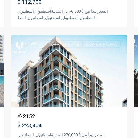
$ 112,700
السعر يبدأ من $ 1,176,500 المدينةاسطنبول, اسطنبول,
...
اسطنبول, اسطنبول, اسطنبول, اسطنبول, اسط
ليفنت
,
19
اسطنبول
15
مناسب للجنسية التركية
قيد الإنشاء
مشروع
Featured
xt
Previous
Next
Y-2152
$ 223,404
السعر يبدأ من $ 270,000 المدينةاسطنبول, اسطنبول,