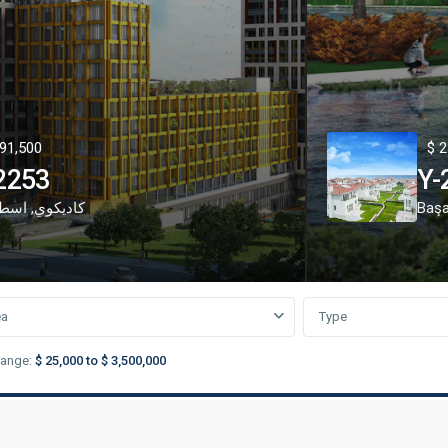
91,500
$ 2
2253
Y-
Başa
كاديكوي
,
اسطن
ea
Type
range:
$ 25,000 to $ 3,500,000