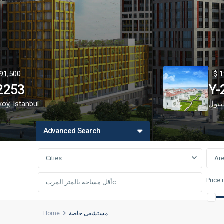
91,500
$ 1
2253
Y-
بول
Istanbul
,
köy
Advanced Search
Cities
Ar
Price 
مستشفى خاصة
Home