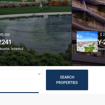
43,500
$ 2
2241
Y-
kşehir
,
Istanbul
Beyo
SEARCH
PROPERTIES