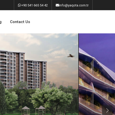
‎+90 541 665 54 42
info@yaqota.com.tr
g
Contact Us
Next