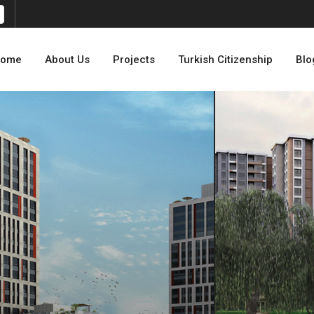
ome
About Us
Projects
Turkish Citizenship
Blo