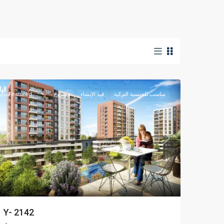
بهشاشهير
,
اسطنبول
مناسب للجنسية التركية
قيد الإنشاء
مشروع
Featured
Previous
Next
Y- 2142