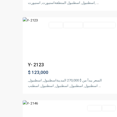
باسن
...
اسطنبول, اسطنبول المنطقةاسنيورت, اسنيورت,
إكسبرس
,
اسطنبول
9
مناسب للجنسية التركية
جاهز للسكن
مشروع
Featured
Previous
Next
Y- 2123
$ 123,000
السعر يبدأ من $ 270,000 المدينةاسطنبول, اسطنبول,
...
اسطنبول, اسطنبول, اسطنبول, اسطنبول, اسطنب
بهشاشهير
,
اسطنبول
16
تم البيع
مشروع