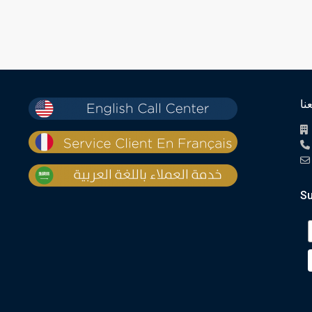
نا
Su