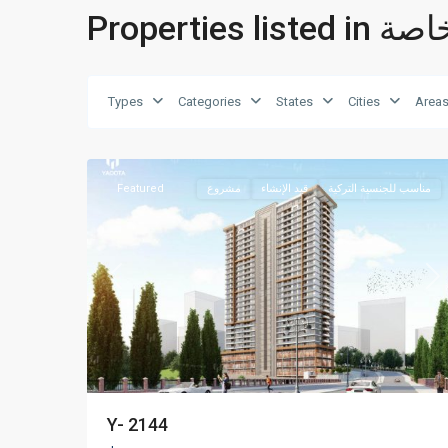
ستشفى خاصة
Types
Categories
States
Cities
Area
اسنيورت
,
اسطنبول
17
مناسب للجنسية التركية
قيد الإنشاء
مشروع
Featured
Previous
Ne
Y- 2144