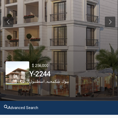
Previous
Next
$ 256,000
Y-2244
اسطنبول
,
بيوك شكمجيه
Advanced Search