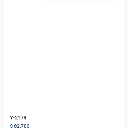
Previous
Next
Y-2178
$ 82,700