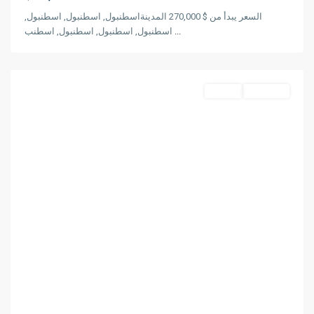
السعر يبدأ من $ 270,000 المدينةاسطنبول, اسطنبول, اسطنبول,
اسطنبول, اسطنبول, اسطنبول, اسطنب
...
,
اسنيورت
اسطنبول
قيد الإنشاء
مشروع
Previous
Next