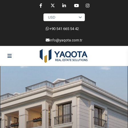
USD
‎+90 541 665 54 42
info@yaqota.com.tr