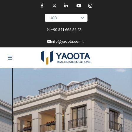
USD
‎+90 541 665 54 42
info@yaqota.com.tr