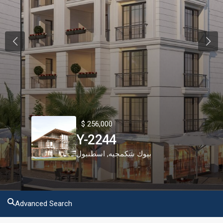
Previous
Next
$ 256,000
Y-2244
اسطنبول
,
بيوك شكمجيه
Advanced Search