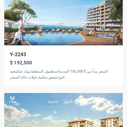
Previous
Next
Y-2243
$ 192,500
السعر يبدأ من $ 192,500 المدينةاسطنبول المنطقةبيوك شكمجيه
النوعشقق سكنية, فيلات حالة المشر
...
,
بيليكدوزو
اسطنبول
مناسب للجنسية التركية
جاهز للسكن
مشروع