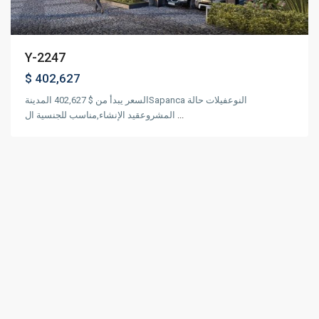
Y-2247
$ 402,627
السعر يبدأ من $ 402,627 المدينةSapanca النوعفيلات حالة
المشروعقيد الإنشاء,مناسب للجنسية ال
...