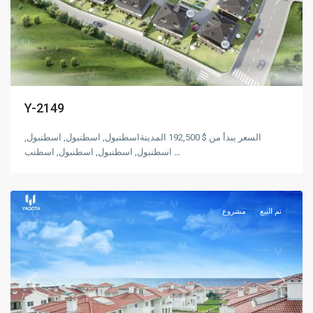
Previous
Next
Y-2149
السعر يبدأ من $ 192,500 المدينةاسطنبول, اسطنبول, اسطنبول,
اسطنبول, اسطنبول, اسطنبول, اسطنب
...
,
بيليكدوزو
اسطنبول
تم البيع
مشروع
Previous
Next