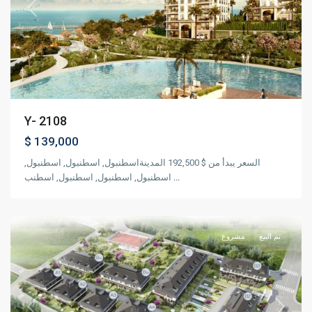
Previous
Next
Y- 2108
$ 139,000
السعر يبدأ من $ 192,500 المدينةاسطنبول, اسطنبول, اسطنبول,
اسطنبول, اسطنبول, اسطنبول, اسطنب
...
,
بيليكدوزو
اسطنبول
تم البيع
مشروع