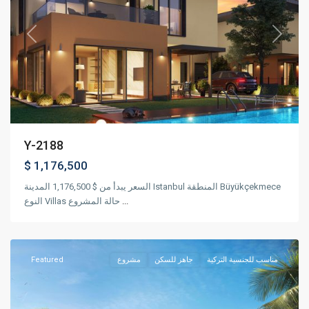
Previous
Next
Y-2188
$ 1,176,500
السعر يبدأ من $ 1,176,500 المدينة Istanbul المنطقة Büyükçekmece
بيوك
النوع Villas حالة المشروع
...
,
شكمجيه
اسطنبول
Featured
مشروع
جاهز للسكن
مناسب للجنسية التركية