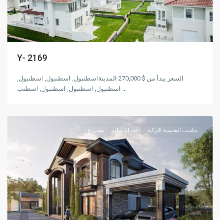
Y- 2169
السعر يبدأ من $ 270,000 المدينةاسطنبول, اسطنبول, اسطنبول,
اسطنبول, اسطنبول, اسطنبول, اسطنب
...
Sapanca
مناسب للجنسية التركية
قيد الإنشاء
مشروع
Previous
Next