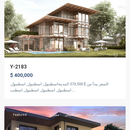
Previous
Next
Y-2183
$ 400,000
السعر يبدأ من $ 573,500 المدينةاسطنبول, اسطنبول, اسطنبول,
بيوك
اسطنبول, اسطنبول, اسطنبول, اسطنب
...
,
شكمجيه
اسطنبول
Featured
مشروع
جاهز للسكن
مناسب للجنسية التركية