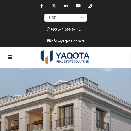
USD
‎+90 541 665 54 42
info@yaqota.com.tr