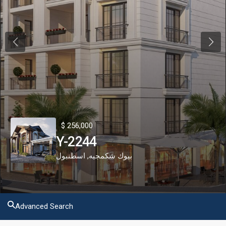
Previous
Next
$ 256,000
Y-2244
اسطنبول
,
بيوك شكمجيه
Advanced Search