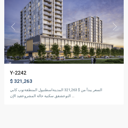
Previous
Next
Y-2242
$ 321,263
السعر يبدأ من $ 321,263 المدينةاسطنبول المنطقةتوب كابي
النوعشقق سكنية حالة المشروعقيد الإن
...