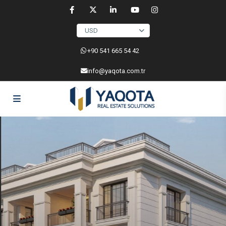
USD
‎+90 541 665 54 42
info@yaqota.com.tr