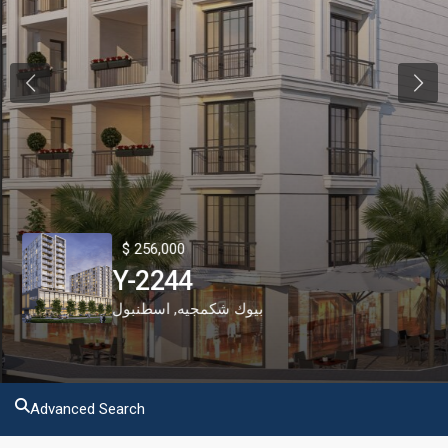
Previous
Next
$ 256,000
Y-2244
اسطنبول
,
بيوك شكمجيه
Advanced Search