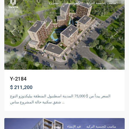
مناسب للجنسية التركية
جاهز للسكن
مشروع
Previous
Next
Y-2184
$ 211,200
السعر يبدأ من $ 75,000 المدينة اسطنبول المنطقة بيليكدوزو النوع
توب
شقق سكنية حالة المشروع مناس
...
,
كابي
اسطنبول
مناسب للجنسية التركية
قيد الإنشاء
مشروع