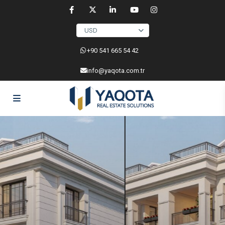
USD
‎+90 541 665 54 42
info@yaqota.com.tr