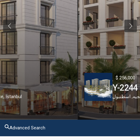
Previous
Next
$ 256,000
Y-2244
اسطنبول
,
بيوك شكمجيه
Advanced Search