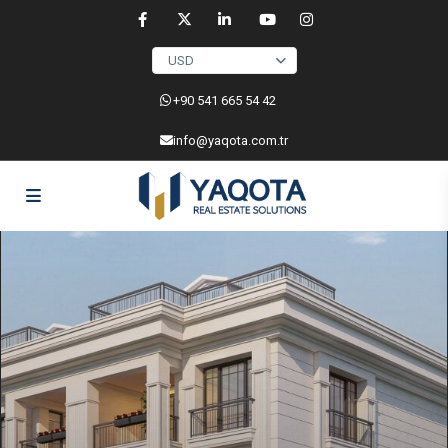
USD
‎+90 541 665 54 42
info@yaqota.com.tr