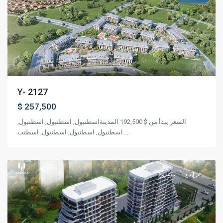
Previous
Next
Y- 2127
$ 257,500
السعر يبدأ من $ 192,500 المدينةاسطنبول, اسطنبول, اسطنبول,
اسطنبول, اسطنبول, اسطنبول, اسطنب
...
,
جونشلي
اسطنبول
تم البيع
مشروع