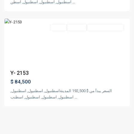
اسطنبول, اسطنبول, اسطنبول, اسطن
...
,
اسنيورت
اسطنبول
مناسب للجنسية التركية
قيد الإنشاء
مشروع
Previous
Next
Y- 2153
$ 84,500
السعر يبدأ من $ 192,500 المدينةاسطنبول, اسطنبول, اسطنبول,
اسطنبول, اسطنبول, اسطنبول, اسطنب
...