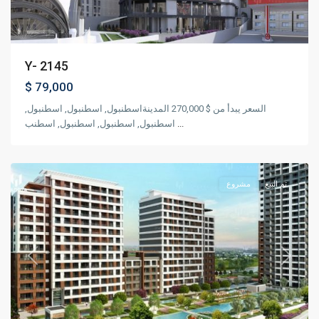
Y- 2145
$ 79,000
السعر يبدأ من $ 270,000 المدينةاسطنبول, اسطنبول, اسطنبول,
اسطنبول, اسطنبول, اسطنبول, اسطنب
...
,
بهشاشهير
اسطنبول
تم البيع
مشروع
Previous
Next