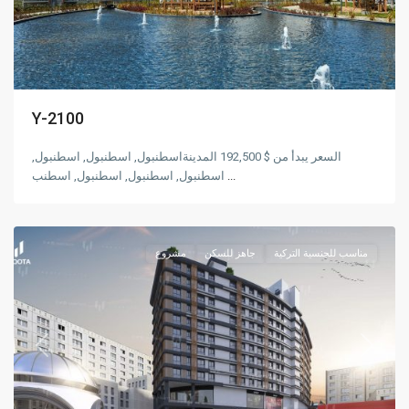
Y-2100
غازي
السعر يبدأ من $ 192,500 المدينةاسطنبول, اسطنبول, اسطنبول,
عثمان
اسطنبول, اسطنبول, اسطنبول, اسطنب
...
,
باشا
اسطنبول
مناسب للجنسية التركية
جاهز للسكن
مشروع
Previous
Next