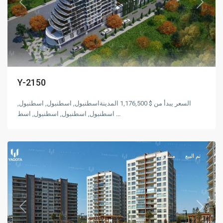
Previous
Next
Y-2150
السعر يبدأ من $ 1,176,500 المدينةاسطنبول, اسطنبول, اسطنبول,
باشاك
اسطنبول, اسطنبول, اسطنبول, اسط
...
,
شهير
اسطنبول
تم البيع
مشروع
Previous
Next