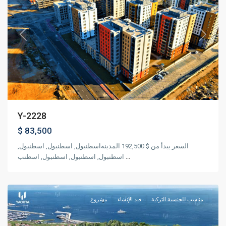
Previous
Next
Y-2228
$ 83,500
السعر يبدأ من $ 192,500 المدينةاسطنبول, اسطنبول, اسطنبول,
اسطنبول, اسطنبول, اسطنبول, اسطنب
...
,
بيليكدوزو
اسطنبول
مناسب للجنسية التركية
قيد الإنشاء
مشروع