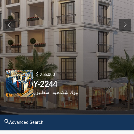
Previous
Next
$ 256,000
Y-2244
اسطنبول
,
بيوك شكمجيه
Advanced Search